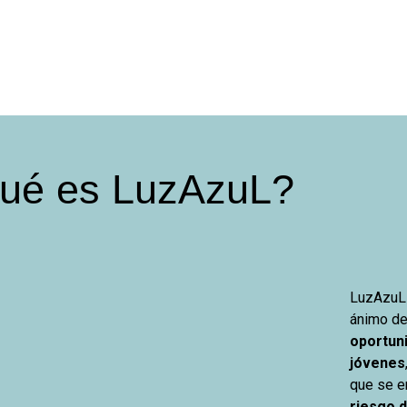
ué es LuzAzuL?
LuzAzuL 
ánimo de 
oportun
jóvenes
que se e
riesgo
d